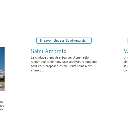
En savoir plus sur Saint-Ambroix
Saint Ambroix
V
La clinique vient de s'équiper d'une radio
Une
numerique et de nouveaux analyseurs sanguins
dis
pour vous proposer les meilleurs soins à nos
sa 
animaux.
co
ugo
nes
rie